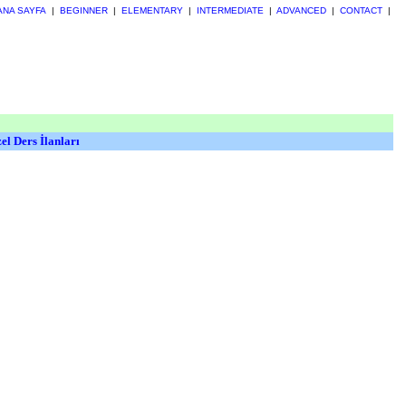
ANA SAYFA
|
BEGINNER
|
ELEMENTARY
|
INTERMEDIATE
|
ADVANCED
|
CONTACT
|
el Ders İlanları