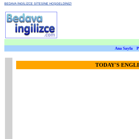
BEDAVA İNGİLİZCE SİTESİNE HOŞGELDİNİZ!
Ana Sayfa
P
TODAY'S ENGL