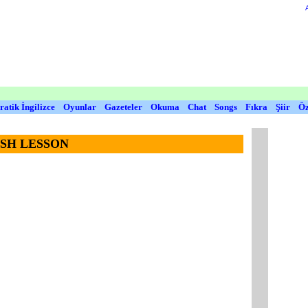
ratik İngilizce
Oyunlar
Gazeteler
Okuma
Chat
Songs
Fıkra
Şiir
Öz
ISH LESSON