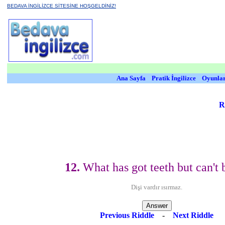
BEDAVA İNGİLİZCE SİTESİNE HOŞGELDİNİZ!
Ana Sayfa
Pratik İngilizce
Oyunla
R
12.
What has got teeth but can't b
Dişi vardır ısırmaz.
Previous Riddle
-
Next Riddle