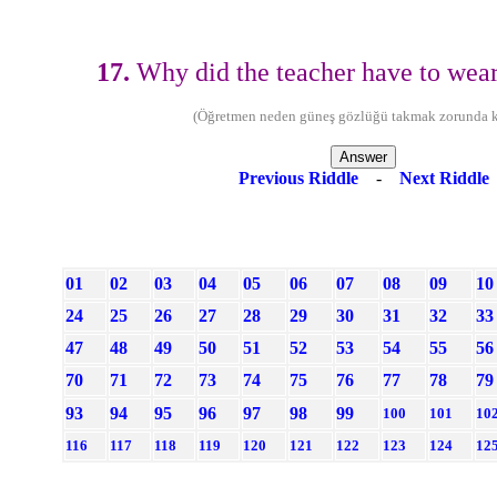
17.
Why did the teacher have to wear
(Öğretmen neden güneş gözlüğü takmak zorunda k
Previous Riddle
-
Next Riddle
01
02
03
04
05
06
07
08
09
10
24
25
26
27
28
29
30
31
32
33
47
48
49
50
51
52
53
54
55
56
70
71
72
73
74
75
76
77
78
79
93
94
95
96
97
98
99
100
101
10
116
117
118
119
120
121
122
123
124
12